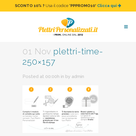
SCONTO 10%
?
Usa il codice "
PPPROMO10
"
Clicca qui
plettri-time-250×157
01 Nov
plettri-time-
250×157
Posted at 00:00h
in
by
admin