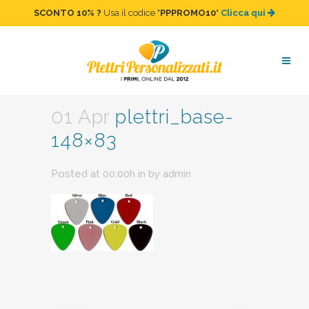
SCONTO 10%
?
Usa il codice "
PPPROMO10
"
Clicca qui
plettri_base-148×83
01 Apr
plettri_base-
148×83
Posted at 00:00h
in
by
admin