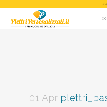
SC
CO
01 Apr
plettri_ba