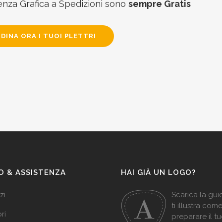
enza Grafica a Spedizioni sono
sempre Gratis
DINA ORA I TUOI PLETTRI
O & ASSISTENZA
HAI GIÀ UN LOGO?
zi
Scarica la gu
ti illustra com
ri
preparare il t