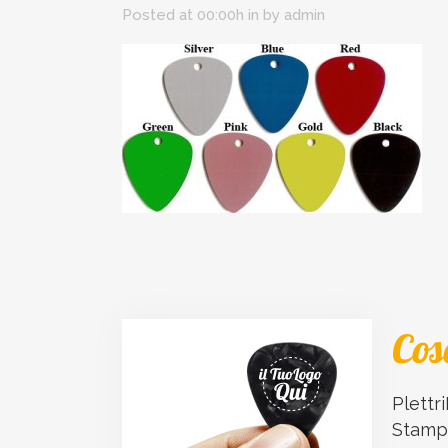
Posted at 00:00h
in
by
admin
Cos
Plettri
Stampa