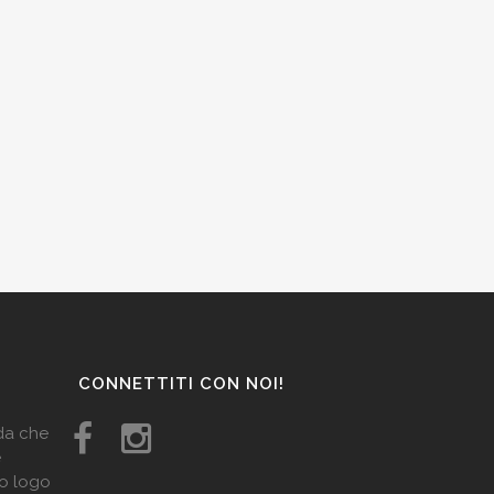
CONNETTITI CON NOI!
ida che
e
uo logo