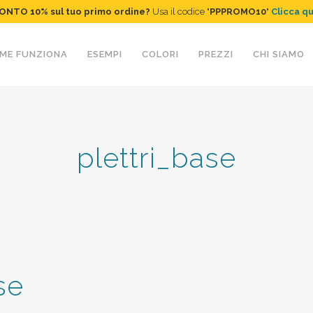
ONTO 10%
sul tuo primo ordine
?
Usa il codice "
PPPROMO10
"
Clicca q
ME FUNZIONA
ESEMPI
COLORI
PREZZI
CHI SIAMO
plettri_base
se