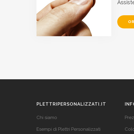
Assist
OR
PLETTRIPERSONALIZZATI.IT
INF
Chi siamo
Prez
Esempi di Plettri Personalizzati
Colo