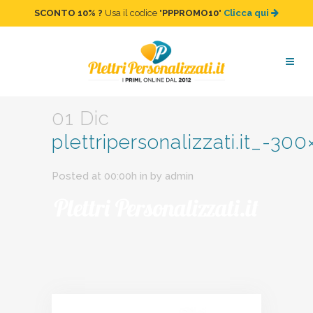
SCONTO 10%
?
Usa il codice "
PPPROMO10
"
Clicca qui
plettripersonalizzati.it_-300×34
01 Dic
plettripersonalizzati.it_-300
Posted at 00:00h
in
by
admin