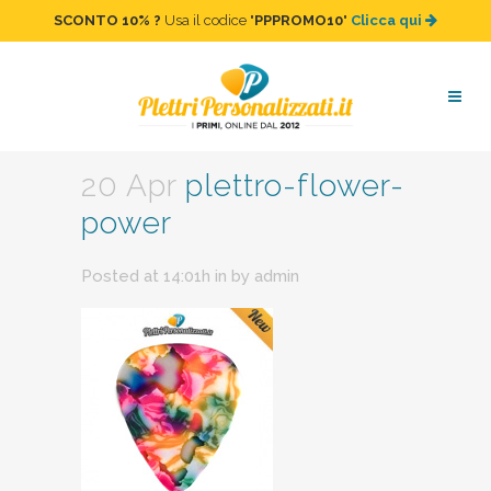
SCONTO 10%
?
Usa il codice "
PPPROMO10
"
Clicca qui
plettro-flower-power
20 Apr
plettro-flower-
power
Posted at 14:01h
in
by
admin