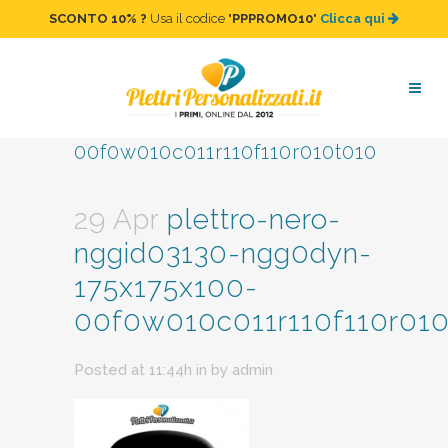
SCONTO 10%
?
Usa il codice "
PPPROMO10
"
Clicca qui
plettro-nero-nggid03130-
ngg0dyn-175x175x100-
00f0w010c011r110f110r010t010
29 Apr
plettro-nero-
nggid03130-ngg0dyn-
175x175x100-
00f0w010c011r110f110r01
Posted at 11:44h
in
by
admin