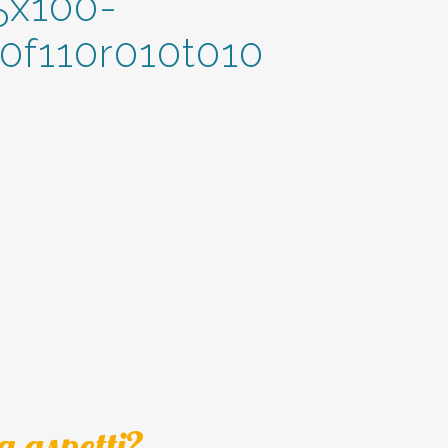
5x100-
0f110r010t010
a aspetti?