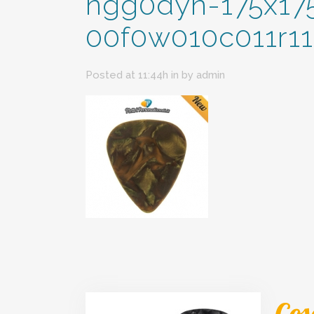
ngg0dyn-175x17
00f0w010c011r11
Posted at 11:44h
in
by
admin
Cos