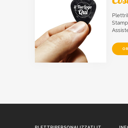
Plettri
Stampa
Assist
OR
PLETTRIPERSONALIZZATI.IT
INF