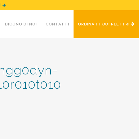
ui
DICONO DI NOI
CONTATTI
ORDINA I TUOI PLETTRI
-ngg0dyn-
10r010t010