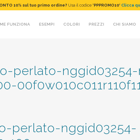
ONTO 10%
sul tuo primo ordine
?
Usa il codice "
PPPROMO10
"
Clicca q
ME FUNZIONA
ESEMPI
COLORI
PREZZI
CHI SIAMO
oro-perlato-nggid03254
00-00f0w010c011r110f1
ro-perlato-nggid03254-