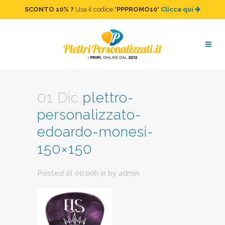
SCONTO 10%
?
Usa il codice "
PPPROMO10
"
Clicca qui
plettro-personalizzato-
edoardo-monesi-150×150
01 Dic
plettro-
personalizzato-
edoardo-monesi-
150×150
Posted at 00:00h
in
by
admin