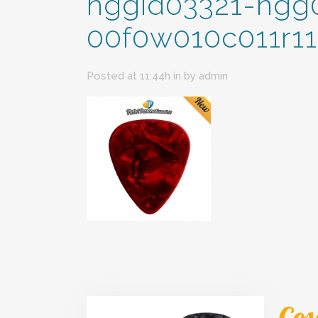
nggid03321-ngg
00f0w010c011r11
Posted at 11:44h
in
by
admin
Cos