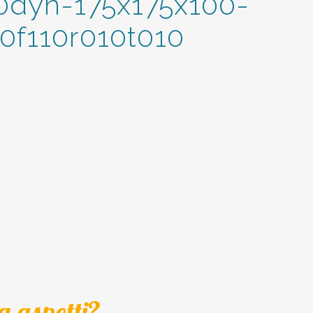
0dyn-175x175x100-
0f110r010t010
a aspetti?