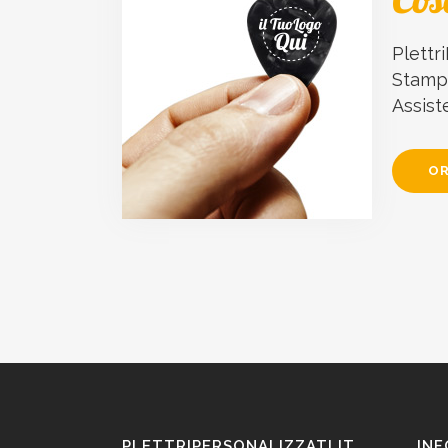
Plettri
Stampa
Assist
OR
PLETTRIPERSONALIZZATI.IT
INF