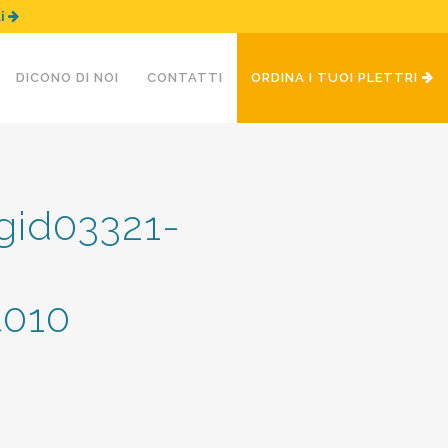
ui
DICONO DI NOI
CONTATTI
ORDINA I TUOI PLETTRI
gid03321-
t010