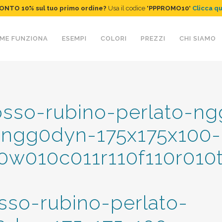
ONTO 10%
sul tuo primo ordine
?
Usa il codice "
PPPROMO10
"
Clicca q
ME FUNZIONA
ESEMPI
COLORI
PREZZI
CHI SIAMO
rosso-rubino-perlato-ng
ngg0dyn-175x175x100-
0w010c011r110f110r010
sso-rubino-perlato-