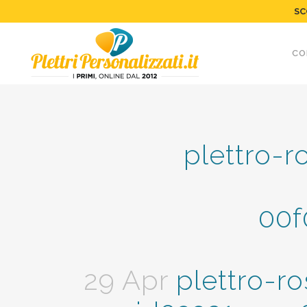
SC
CO
plettro-
00f
29 Apr
plettro-ro