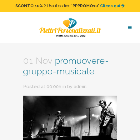
SCONTO 10%
?
Usa il codice "
PPPROMO10
"
Clicca qui
promuovere-gruppo-
musicale
01 Nov
promuovere-
gruppo-musicale
Posted at 00:00h
in
by
admin