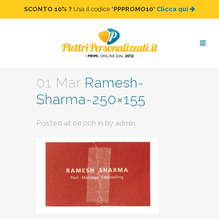
SCONTO 10%
?
Usa il codice "
PPPROMO10
"
Clicca qui
Ramesh-Sharma-250×155
01 Mar
Ramesh-
Sharma-250×155
Posted at 00:00h
in
by
admin