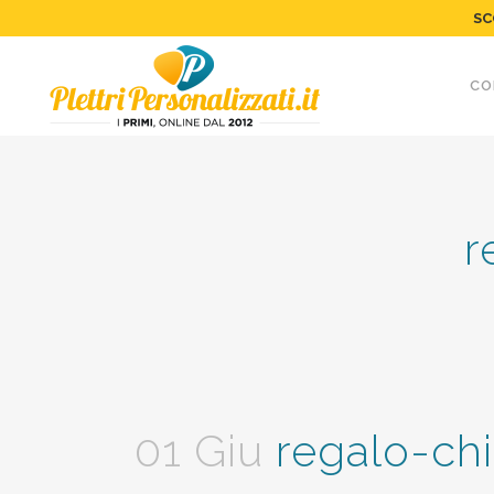
SC
CO
r
01 Giu
regalo-chi