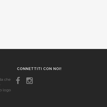
CONNETTITI CON NOI!
ida che
e
uo logo