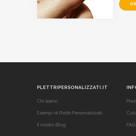
OR
PLETTRIPERSONALIZZATI.IT
INF
Chi siamo
Prez
Esempi di Plettri Personalizzati
Colo
Il nostro Blog
FAQ