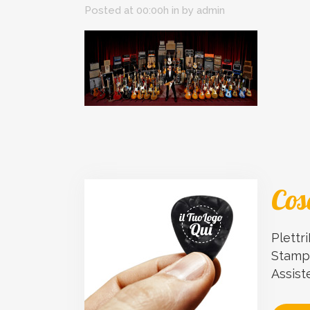
Posted at 00:00h
in
by
admin
Cos
Plettri
Stampa
Assist