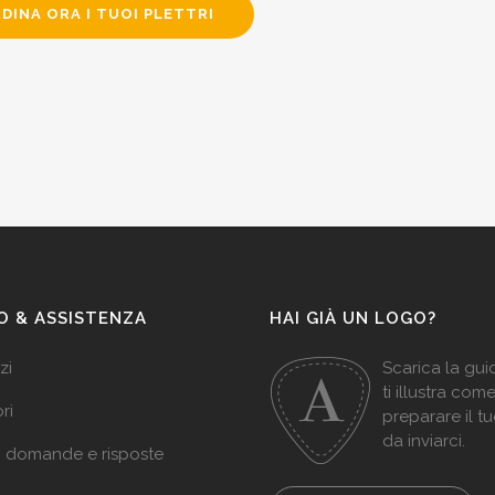
DINA ORA I TUOI PLETTRI
O & ASSISTENZA
HAI GIÀ UN LOGO?
zi
Scarica la gu
ti illustra com
ri
preparare il t
da inviarci.
: domande e risposte