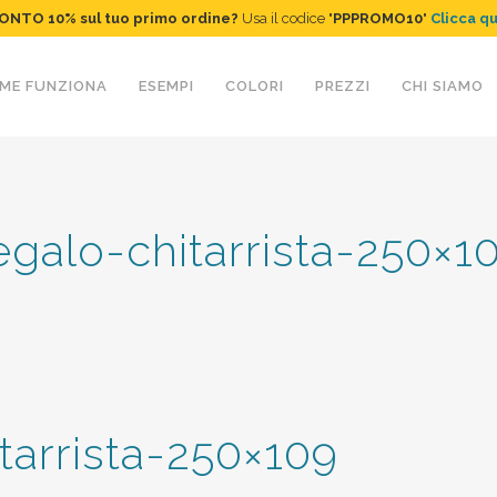
ONTO 10%
sul tuo primo ordine
?
Usa il codice "
PPPROMO10
"
Clicca q
ME FUNZIONA
ESEMPI
COLORI
PREZZI
CHI SIAMO
egalo-chitarrista-250×1
tarrista-250×109