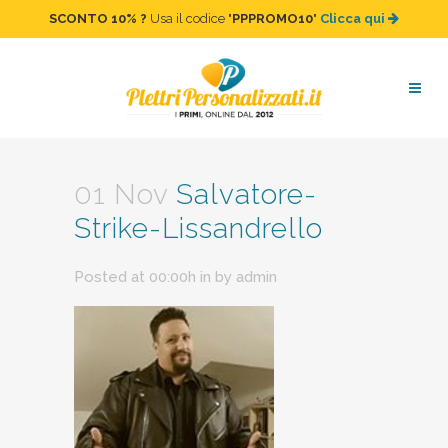
SCONTO 10%
?
Usa il codice "
PPPROMO10
"
Clicca qui
Salvatore-Strike-
Lissandrello
01 Nov
Salvatore-
Strike-Lissandrello
Posted at 00:00h
in
by
admin