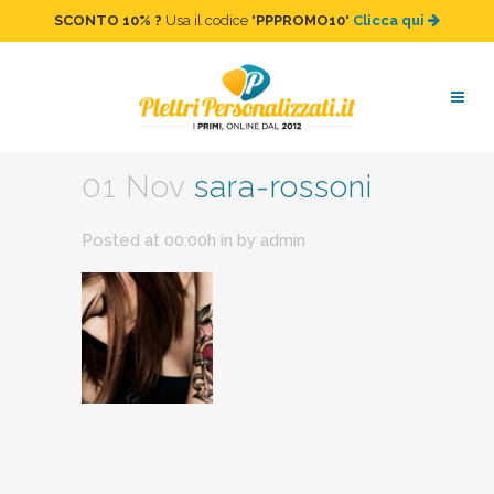
SCONTO 10%
?
Usa il codice "
PPPROMO10
"
Clicca qui
sara-rossoni
01 Nov
sara-rossoni
Posted at 00:00h
in
by
admin