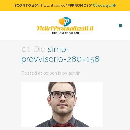
SCONTO 10%
?
Usa il codice "
PPPROMO10
"
Clicca qui
simo-provvisorio-280×158
01 Dic
simo-
provvisorio-280×158
Posted at 00:00h
in
by
admin