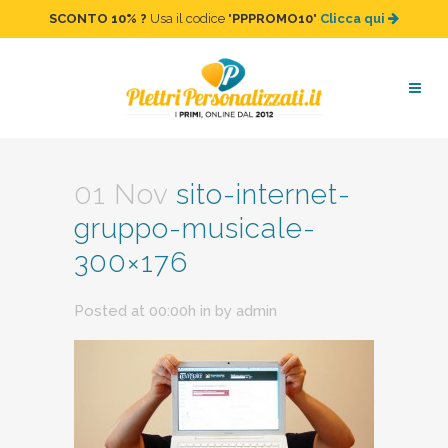
SCONTO 10%
?
Usa il codice "
PPPROMO10
"
Clicca qui
sito-internet-gruppo-
musicale-300×176
01 Nov
sito-internet-
gruppo-musicale-
300×176
Posted at 00:00h
in
by
admin