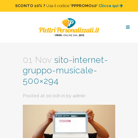
SCONTO 10%
?
Usa il codice "
PPPROMO10
"
Clicca qui
sito-internet-gruppo-
musicale-500×294
01 Nov
sito-internet-
gruppo-musicale-
500×294
Posted at 00:00h
in
by
admin