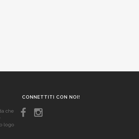
CONNETTITI CON NOI!
ida che
e
uo logo