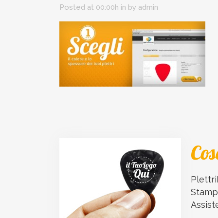
Posted at 00:00h
in
by
admin
Cos
Plettri
Stampa
Assist