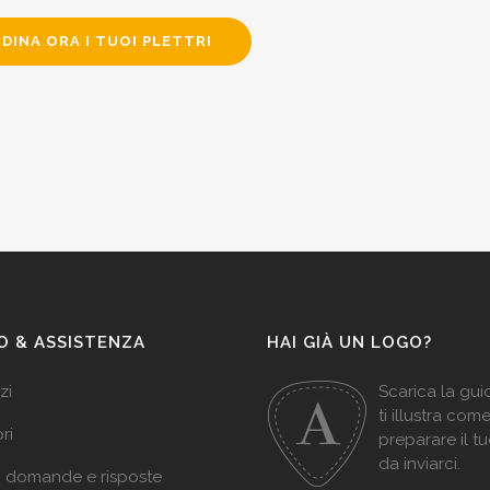
DINA ORA I TUOI PLETTRI
O & ASSISTENZA
HAI GIÀ UN LOGO?
zi
Scarica la gu
ti illustra com
ri
preparare il t
da inviarci.
: domande e risposte