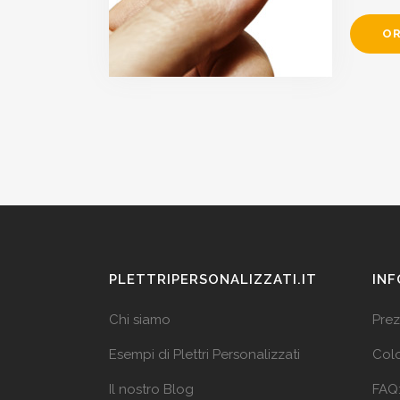
OR
PLETTRIPERSONALIZZATI.IT
INF
Chi siamo
Prez
Esempi di Plettri Personalizzati
Colo
Il nostro Blog
FAQ