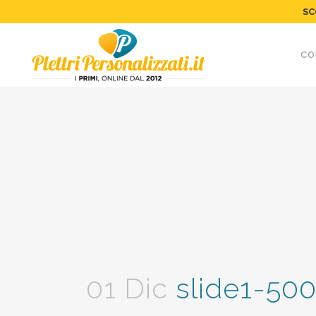
SC
CO
01 Dic
slide1-50