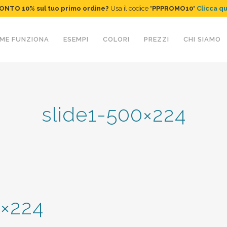
ONTO 10%
sul tuo primo ordine
?
Usa il codice "
PPPROMO10
"
Clicca q
ME FUNZIONA
ESEMPI
COLORI
PREZZI
CHI SIAMO
slide1-500×224
0×224