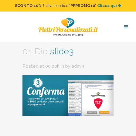
SCONTO 10%
?
Usa il codice "
PPPROMO10
"
Clicca qui
slide3
01 Dic
slide3
Posted at 00:00h
in
by
admin