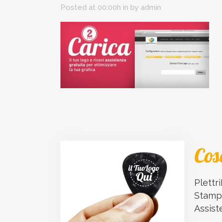
Posted at 00:00h
in
by
admin
Cos
Plettri
Stampa
Assist