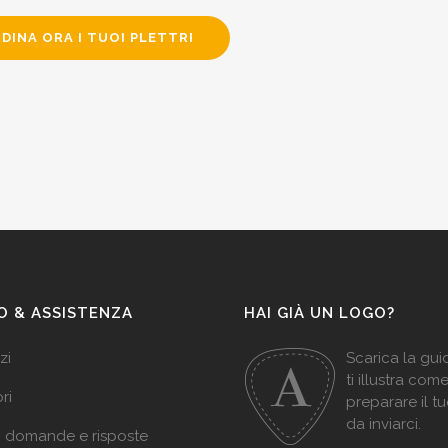
DINA ORA I TUOI PLETTRI
O & ASSISTENZA
HAI GIÀ UN LOGO?
zi
Scarica la gu
ti illustra com
ri
preparare il t
da inviarci.
: domande e risposte