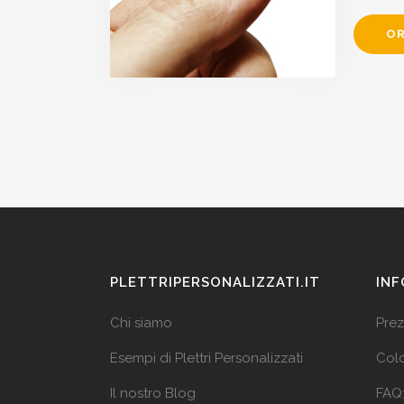
OR
PLETTRIPERSONALIZZATI.IT
INF
Chi siamo
Prez
Esempi di Plettri Personalizzati
Colo
Il nostro Blog
FAQ