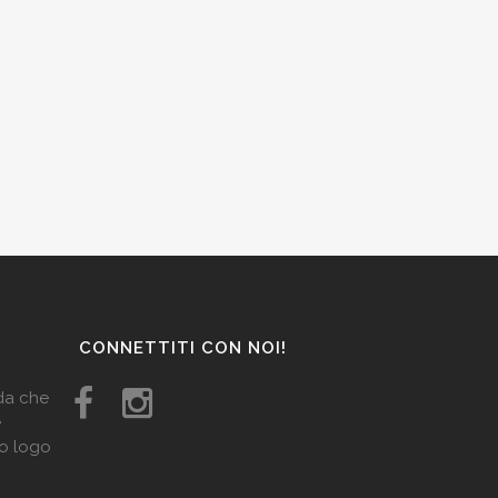
CONNETTITI CON NOI!
ida che
e
uo logo