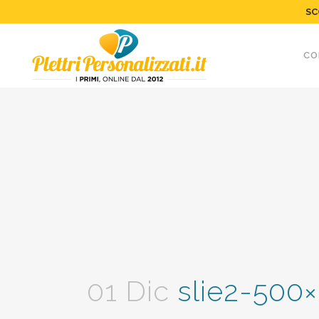
SC
CO
01 Dic
slie2-500