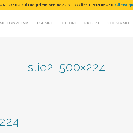
ONTO 10%
sul tuo primo ordine
?
Usa il codice "
PPPROMO10
"
Clicca q
ME FUNZIONA
ESEMPI
COLORI
PREZZI
CHI SIAMO
slie2-500×224
×224