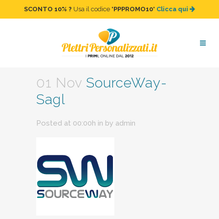
SCONTO 10%
?
Usa il codice "
PPPROMO10
"
Clicca qui
SourceWay-Sagl
01 Nov
SourceWay-
Sagl
Posted at 00:00h
in
by
admin