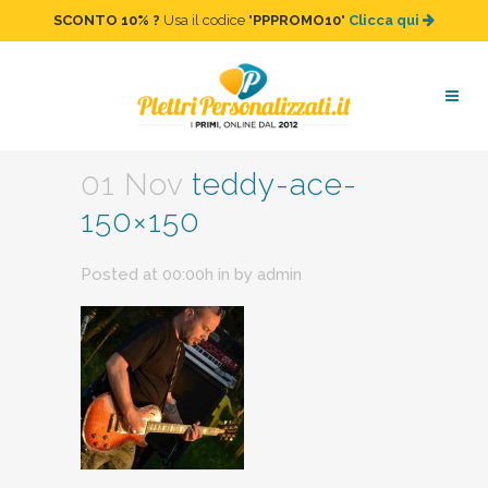
SCONTO 10%
?
Usa il codice "
PPPROMO10
"
Clicca qui
teddy-ace-150×150
01 Nov
teddy-ace-
150×150
Posted at 00:00h
in
by
admin