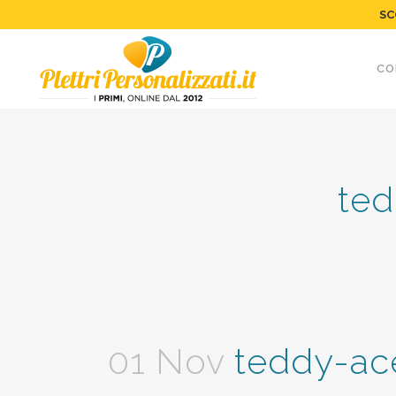
SC
CO
ted
01 Nov
teddy-ace