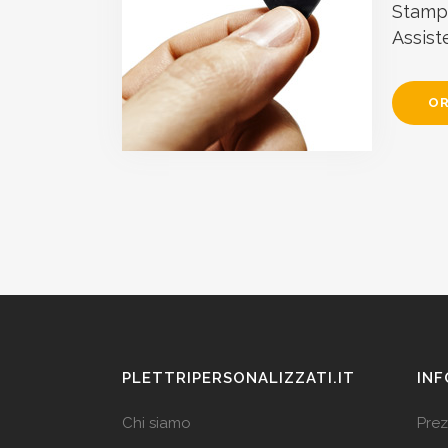
Stampa
Assist
OR
PLETTRIPERSONALIZZATI.IT
INF
Chi siamo
Prez