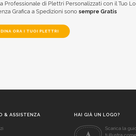
 Professionale di Plettri Personalizzati con il Tuo Lo
enza Grafica a Spedizioni sono
sempre Gratis
DINA ORA I TUOI PLETTRI
O & ASSISTENZA
HAI GIÀ UN LOGO?
zi
Scarica la gu
ti illustra com