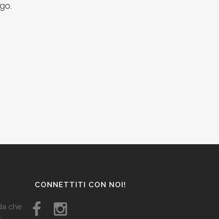
go.
CONNETTITI CON NOI!
ida che
e