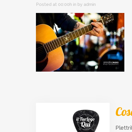
Posted at 00:00h
in
by
admin
Cos
Plettri