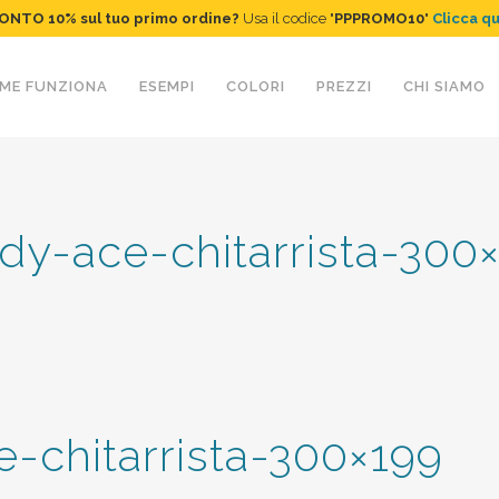
ONTO 10%
sul tuo primo ordine
?
Usa il codice "
PPPROMO10
"
Clicca q
ME FUNZIONA
ESEMPI
COLORI
PREZZI
CHI SIAMO
dy-ace-chitarrista-300
-chitarrista-300×199