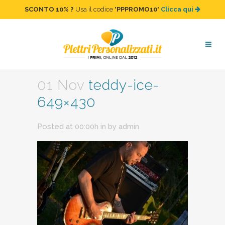
SCONTO 10%
?
Usa il codice "
PPPROMO10
"
Clicca qui
teddy-ice-649×430
01 Nov
teddy-ice-
649×430
Posted at 00:00h
in
by
admin