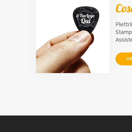
Cos
Plettri
Stampa
Assist
OR