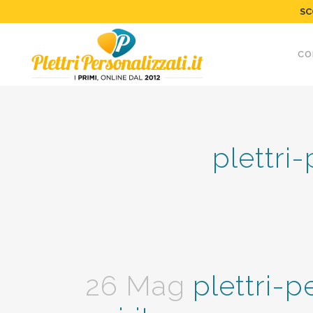
SC
CO
plettri
26 Mag
plettri-p