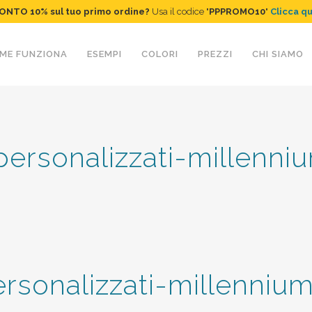
ONTO 10%
sul tuo primo ordine
?
Usa il codice "
PPPROMO10
"
Clicca q
ME FUNZIONA
ESEMPI
COLORI
PREZZI
CHI SIAMO
-personalizzati-millenniu
ersonalizzati-millenniu