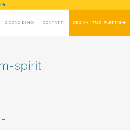
ui
DICONO DI NOI
CONTATTI
ORDINA I TUOI PLETTRI
m-spirit
m-