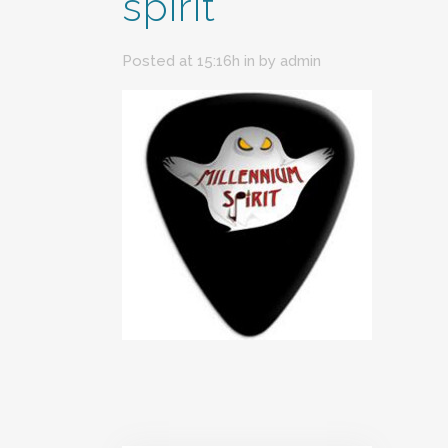
spirit
Posted at 15:16h
in
by
admin