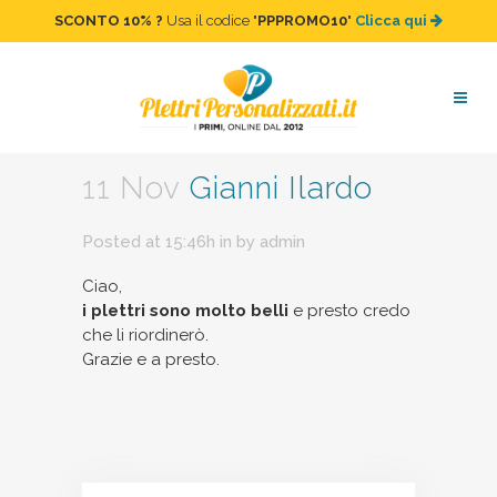
SCONTO 10%
?
Usa il codice "
PPPROMO10
"
Clicca qui
Gianni Ilardo
11 Nov
Gianni Ilardo
Posted at 15:46h
in
by
admin
Ciao,
i plettri sono molto belli
e presto credo
che li riordinerò.
Grazie e a presto.