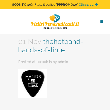
SCONTO 10%
?
Usa il codice "
PPPROMO10
"
Clicca qui
thehotband-hands-of-time
01 Nov
thehotband-
hands-of-time
Posted at 00:00h
in
by
admin