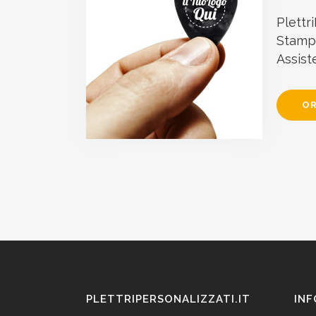
Plettri
Stampa
Assist
OR
PLETTRIPERSONALIZZATI.IT
INF