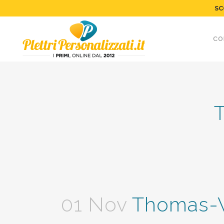
SC
CO
01 Nov
Thomas-V