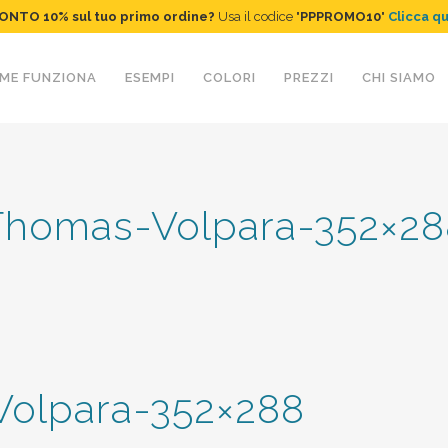
ONTO 10%
sul tuo primo ordine
?
Usa il codice "
PPPROMO10
"
Clicca q
ME FUNZIONA
ESEMPI
COLORI
PREZZI
CHI SIAMO
Thomas-Volpara-352×28
olpara-352×288