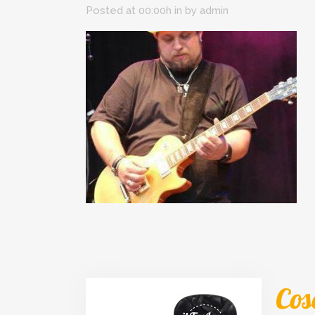
Posted at 00:00h
in
by
admin
Cos