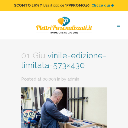
SCONTO 10%
?
Usa il codice "
PPPROMO10
"
Clicca qui
vinile-edizione-limitata-
573×430
01 Giu
vinile-edizione-
limitata-573×430
Posted at 00:00h
in
by
admin